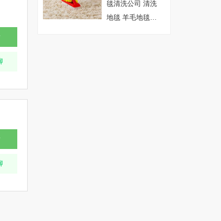
毯清洗公司 清洗
地毯 羊毛地毯清
洗 深度保洁
话
聊
话
聊