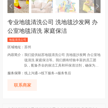
专业地毯清洗公司 洗地毯沙发网 办
公室地毯清洗 家庭保洁
地毯清洗公司
区域地址：
苏州
内容简介：
我们提供姑苏地毯清洗公司 洗地毯沙发网 办公室地
毯清洗 家庭保洁等。我们拥有经验丰富的员工团
队，配备齐全的保洁工具和环保清洁剂，确保为客
户提供优质高效的服务。 我们提供的服务解决方案
服务保障：
线上沟通->线下服务->服务售后
有： 1、地毯清洗公司 ：地毯清洗、地毯清洗公
司、沙发清洗公司、窗帘清洗公司、地毯清洗、地
联系商家
毯清洗公司、区地毯清洗、地毯清洗、区地毯清
洗、地毯清洗、地毯清洗、地毯清洗、米东地毯清
洗、酒店地毯清洗、办公室地毯清洗、家里地毯清
洗、地毯清洗快速上门。我们的服务遍布全疆，专
业、快速、热情，期待为您服务。 2、洗地毯沙发