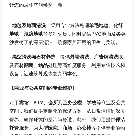
让您的居住空间焕然一新。
-
地毯及地面清洗
：采用专业方法处理
羊毛地毯
、
化纤
地毯
、
混纺地毯
等多种材质，同时提供PVC地面及各类
沙发椅子的深层清洁，确保家居环境的卫生与美观。
-
高空清洗与石材养护
：提供
外墙清洗
、
广告牌清洗
以
及
石材翻新
、
结晶处理
等高难度服务，利用专业技术和
设备，让建筑外观恢复亮丽本色。
【商业与公共空间的专业维护】
对于
宾馆
、
KTV
、
会所
乃至
办公楼
、
学校
等商业及公共
空间，我们提供定制化的保洁方案，从日常清洁到深度
保养，确保环境的整洁与舒适。此外，我们还提供
保洁
托管服务
，为
大型医院
、
商场
、
办公楼
等提供专业的物