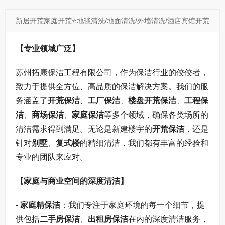
节...
查看更多
新居开荒家庭开荒⭐地毯清洗/地面清洗/外墙清洗/酒店宾馆开荒
⭐别墅开荒介绍
【专业领域广泛】
苏州拓康保洁工程有限公司，作为保洁行业的佼佼者，
致力于提供全方位、高品质的保洁解决方案。我们的服
务涵盖了
开荒保洁
、
工厂保洁
、
楼盘开荒保洁
、
工程保
洁
、
商场保洁
、
家庭保洁
等多个领域，确保各类场所的
清洁需求得到满足。无论是新建楼宇的
开荒保洁
，还是
针对
别墅
、
复式楼
的精细清洁，我们都有丰富的经验和
专业的团队来应对。
【家庭与商业空间的深度清洁】
-
家庭精保洁
：我们专注于家庭环境的每一个细节，提
供包括
二手房保洁
、
出租房保洁
在内的深度清洁服务，