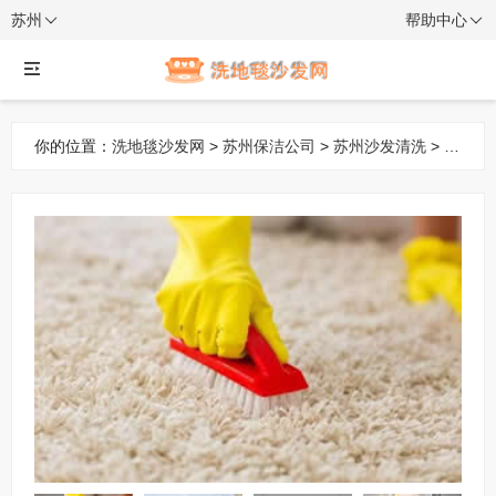
苏州
帮助中心
你的位置：
洗地毯沙发网
>
苏州保洁公司
>
苏州沙发清洗
> 新
居开荒家庭开荒⭐地毯清洗/地面清洗/外墙清洗/酒店宾馆开荒⭐
别墅开荒