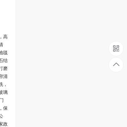
，高
清
地毯
石结
打磨
帘清
洗，
玻璃
门
，保
公
家政