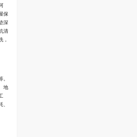
阿
屋保
垫深
机清
洗，
等。
、地
工
耗、